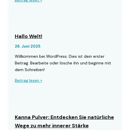
Beitrag lesen »
the
First
Impression:
Your
intriguing
Hallo Welt!
post
26. Juni 2025
title
goes
Willkommen bei WordPress. Dies ist dein erster
here
Beitrag. Bearbeite oder lösche ihn und beginne mit
dem Schreiben!
Hallo
Beitrag lesen »
Welt!
Kanna Pulver: Entdecken Sie natürliche
Wege zu mehr innerer Stärke