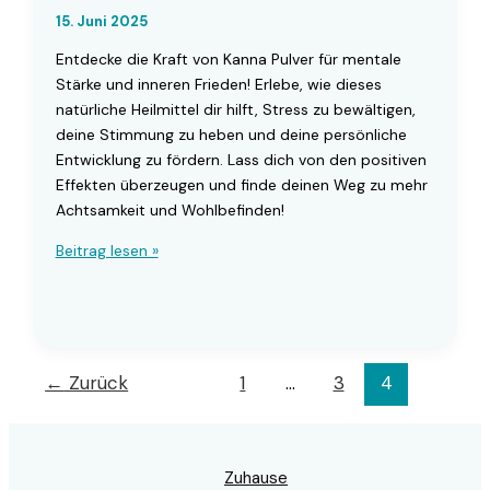
15. Juni 2025
Entdecke die Kraft von Kanna Pulver für mentale
Stärke und inneren Frieden! Erlebe, wie dieses
natürliche Heilmittel dir hilft, Stress zu bewältigen,
deine Stimmung zu heben und deine persönliche
Entwicklung zu fördern. Lass dich von den positiven
Effekten überzeugen und finde deinen Weg zu mehr
Achtsamkeit und Wohlbefinden!
Kanna
Beitrag lesen »
Pulver:
Entdecken
Sie
natürliche
Wege
←
Zurück
1
…
3
4
zu
mehr
innerer
Stärke
Zuhause