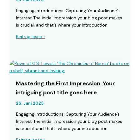
Engaging Introductions: Capturing Your Audience’s
Interest The initial impression your blog post makes
is crucial, and that’s where your introduction
The
Beitrag lesen »
Art
of
Drawing
Readers
In:
Your
Mastering the First Impression: Your
attractive
intriguing post title goes here
post
title
26. Juni 2025
goes
Engaging Introductions: Capturing Your Audience’s
here
Interest The initial impression your blog post makes
is crucial, and that’s where your introduction
Mastering