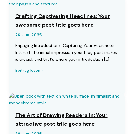
Crafting Captivating Headlines: Your
awesome post title goes here
26. Juni 2025
Engaging Introductions: Capturing Your Audience’s
Interest The initial impression your blog post makes
is crucial, and that’s where your introduction […]
Crafting
Beitrag lesen »
Captivating
Headlines:
Your
awesome
post
title
The Art of Drawing Readers In: Your
goes
attractive post title goes here
here
26. Juni 2025