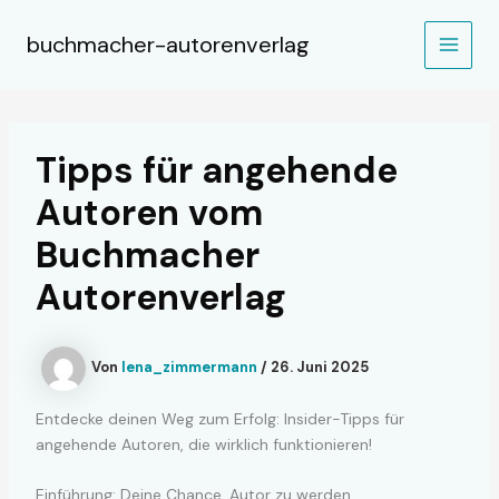
Zum
Inhalt
buchmacher-autorenverlag
MAIN
springen
MEN
Tipps für angehende
Autoren vom
Buchmacher
Autorenverlag
Von
lena_zimmermann
/
26. Juni 2025
Entdecke deinen Weg zum Erfolg: Insider-Tipps für
angehende Autoren, die wirklich funktionieren!
Einführung: Deine Chance, Autor zu werden